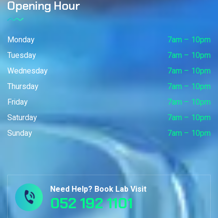
Opening Hour
Monday
7am – 10pm
Tuesday
7am – 10pm
Wednesday
7am – 10pm
Thursday
7am – 10pm
Friday
7am – 10pm
Saturday
7am – 10pm
Sunday
7am – 10pm
Need Help? Book Lab Visit
052 192 1101