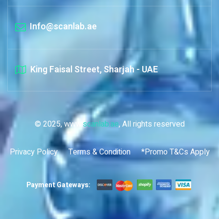
Info@scanlab.ae
King Faisal Street, Sharjah - UAE
© 2025, www.
scanlab.ae
, All rights reserved
Privacy Policy
Terms & Condition
*Promo T&Cs Apply
Payment Gateways: